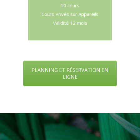
10 cours
Cours Privés sur Appareils
Validité 12 mois
PLANNING ET RÉSERVATION EN
LIGNE