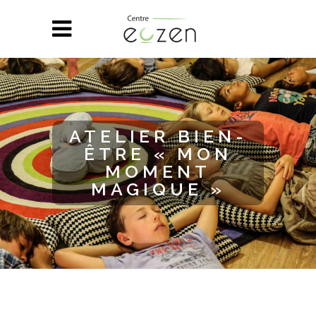
ATELIER BIEN-
ÊTRE « MON
MOMENT
MAGIQUE »